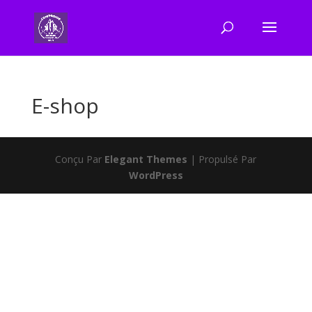
E-shop
Conçu Par
Elegant Themes
| Propulsé Par
WordPress