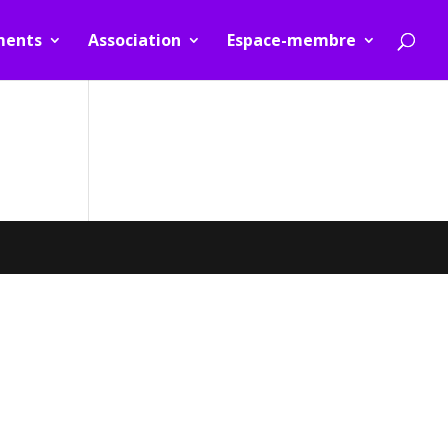
ments
Association
Espace-membre