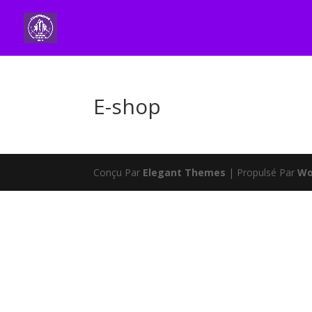
E-shop
Conçu Par
Elegant Themes
| Propulsé Par
Wo