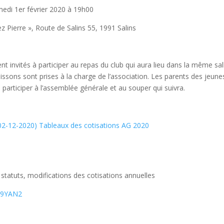
edi 1er février 2020 à 19h00
z Pierre », Route de Salins 55, 1991 Salins
 invités à participer au repas du club qui aura lieu dans la même sal
ssons sont prises à la charge de l’association. Les parents des jeune
articiper à l’assemblée générale et au souper qui suivra.
(02-12-2020)
Tableaux des cotisations AG 2020
statuts, modifications des cotisations annuelles
039YAN2