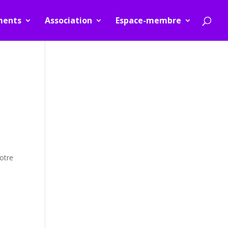
ments
Association
Espace-membre
notre
à