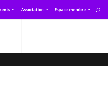
ments
Association
Espace-membre