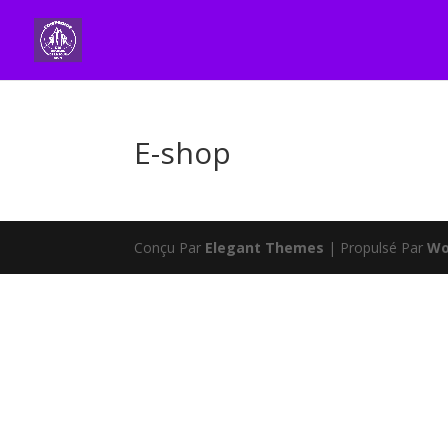
E-shop
Conçu Par
Elegant Themes
| Propulsé Par
Wo